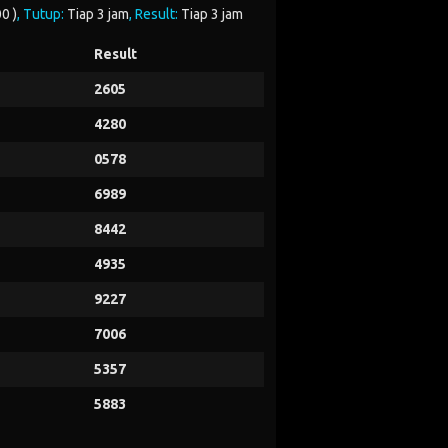
00 )
, Tutup:
Tiap 3 jam
, Result:
Tiap 3 jam
Result
2605
4280
0578
6989
8442
4935
9227
7006
5357
5883