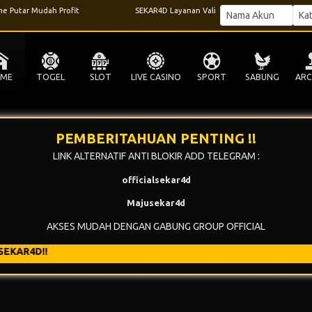
tar Mudah Profit
SEKAR4D Layanan Valid Main Game Putar Mudah Prof
ME
TOGEL
SLOT
LIVE CASINO
SPORT
SABUNG
ARC
PEMBERITAHUAN PENTING !!
LINK ALTERNATIF ANTI BLOKIR ADD TELEGRAM :
officialsekar4d
Majusekar4d
AKSES MUDAH DENGAN GABUNG GROUP OFFICIAL
!