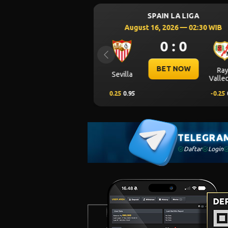
UEFA CHAMPIONS LEAGUE QUALIF
August 12, 2026 — 01:30 WIB
0 : 0
Previous
BET NOW
SK Sturm
Fener
Graz
-0.5
0.95
0.5
0
TELEGRA
Daftar
Login
BCA
Mandir
CIMB
Danam