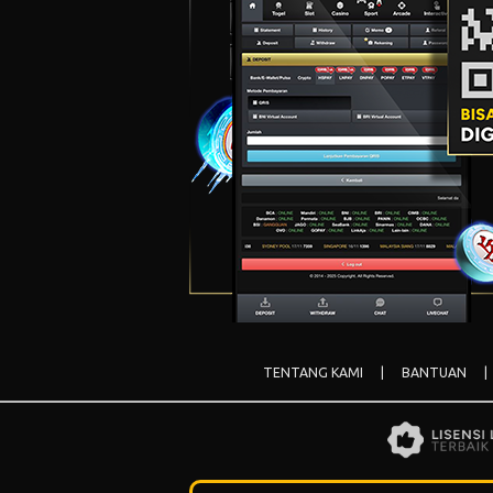
PANIN
OCBC
BSI
NEO
Jenius
DANA
GOPAY
LinkAj
Lain-lain
QRIS
TENTANG KAMI
|
BANTUAN
|
JA******86 • Deposit Rp. 490.000