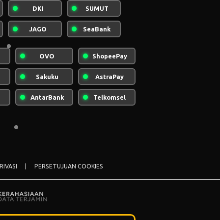
Allobank
SAQU
RIVASI
|
PERSETUJUAN COOKIES
9.250.000