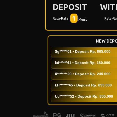
DEPOSIT
WI
wx******85 • Deposit Rp. 155.000
1
KX****07 • Deposit Rp. 445.000
Rata-Rata
Rata-Ra
Menit
Za******16 • Deposit Rp. 500.000
Sg******01 • Deposit Rp. 865.000
NEW DEPO
kd******41 • Deposit Rp. 180.000
li********29 • Deposit Rp. 245.000
kH*******45 • Deposit Rp. 835.000
Uc********52 • Deposit Rp. 855.000
gt*******22 • Deposit Rp. 435.000