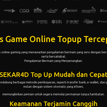
 Game Online Topup Tercep
us online gaming yang menawarkan pengalaman bermain yang seru dengan bera
serta bersahabat.
Pengalaman Bermain yang Menyenangkan.
SEKAR4D Top Up Mudah dan Cepa
ukung berbagai metode pembayaran, seperti transfer bank, e-wallet, dan pu
instan dengan sistem otomatis yang efisien,
memungkinkan pemain untuk segera memulai permainan tanpa hambatan.
Keamanan Terjamin Canggih