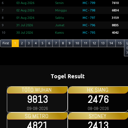
6
03 Aug 2026
Senin
MC - 799
7610
7
02 Aug 2026
Minggu
MC - 798
6834
8
01 Aug 2026
Sabtu
MC - 797
3159
9
31 Jul 2026
Jumat
MC - 796
8835
10
30 Jul 2026
Kamis
MC - 795
4042
First
1
2
3
4
5
6
7
8
9
10
11
12
13
14
15
(
)
Togel Result
TOTO WUHAN
HK SIANG
9813
2476
09-08-2026
08-08-2026
SG METRO
SYDNEY
4821
2413