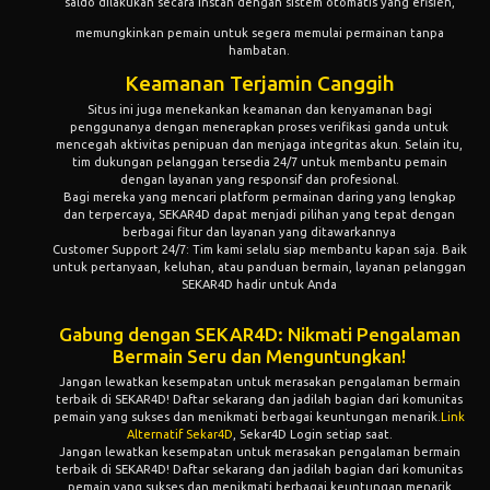
saldo dilakukan secara instan dengan sistem otomatis yang efisien,
memungkinkan pemain untuk segera memulai permainan tanpa
hambatan.
Keamanan Terjamin Canggih
Situs ini juga menekankan keamanan dan kenyamanan bagi
penggunanya dengan menerapkan proses verifikasi ganda untuk
mencegah aktivitas penipuan dan menjaga integritas akun. Selain itu,
tim dukungan pelanggan tersedia 24/7 untuk membantu pemain
dengan layanan yang responsif dan profesional.
Bagi mereka yang mencari platform permainan daring yang lengkap
dan terpercaya, SEKAR4D dapat menjadi pilihan yang tepat dengan
berbagai fitur dan layanan yang ditawarkannya
Customer Support 24/7: Tim kami selalu siap membantu kapan saja. Baik
untuk pertanyaan, keluhan, atau panduan bermain, layanan pelanggan
SEKAR4D hadir untuk Anda
Gabung dengan SEKAR4D: Nikmati Pengalaman
Bermain Seru dan Menguntungkan!
Jangan lewatkan kesempatan untuk merasakan pengalaman bermain
terbaik di SEKAR4D! Daftar sekarang dan jadilah bagian dari komunitas
pemain yang sukses dan menikmati berbagai keuntungan menarik.
Link
Alternatif Sekar4D
, Sekar4D Login setiap saat.
Jangan lewatkan kesempatan untuk merasakan pengalaman bermain
terbaik di SEKAR4D! Daftar sekarang dan jadilah bagian dari komunitas
pemain yang sukses dan menikmati berbagai keuntungan menarik