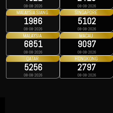
08-08-2026
08-08-2026
MALAYSIA SIANG
SINGAPORE
1986
5102
08-08-2026
08-08-2026
MALAYSIA
MACAU
6851
9097
08-08-2026
08-08-2026
QATAR
HONGKONG
5256
2797
08-08-2026
08-08-2026