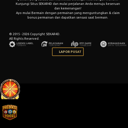
Kunjungi Situs SEKAR4D dan mulai perjalanan Anda menuju keseruan
dan kemenangan!
Ayo mulai Bermain dengan permainan yang menguntungkan & claim
bonus permainan dan dapatkan sensasi saat bermain.
© 2015 - 2026 Copyright SEKAR4D.
All Rights Reserved.
LAPOR PUSAT