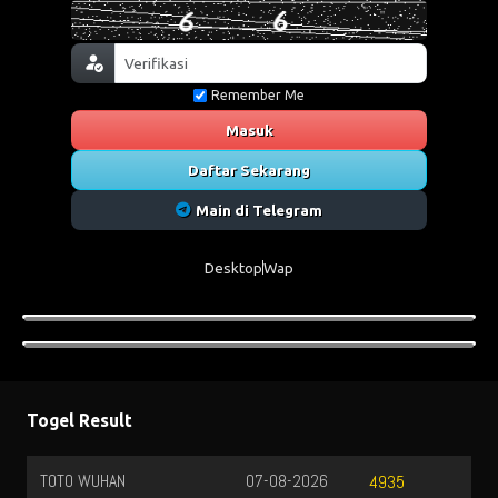
Remember Me
Masuk
Daftar Sekarang
Main di Telegram
Desktop
Wap
Togel Result
TOTO WUHAN
07-08-2026
4935