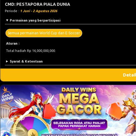
CMD: PESTAPORA PIALA DUNIA
Periode :
1 Juni - 2 Agustus 2026
Permainan yang berpartisipasi
Semua permainan World Cup dan E-Soccer
Aturan :
Total hadiah Rp 16,000,000,000.
Syarat & Ketentuan
Detai