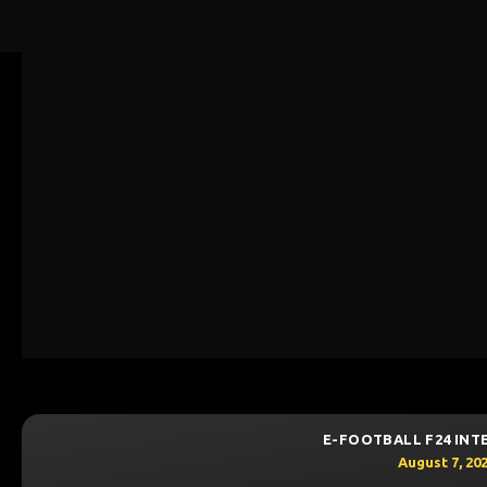
E-FOOTBALL F24 INT
August 7, 20