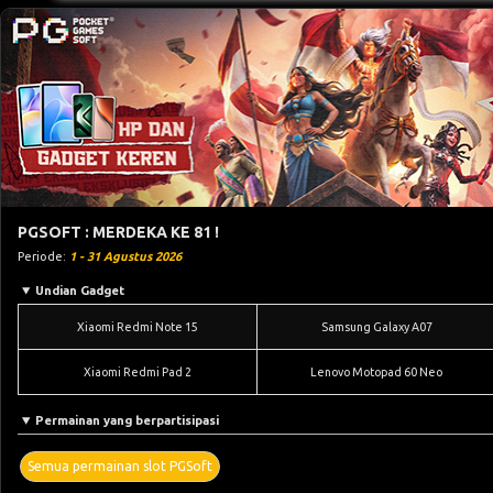
PGSOFT : MERDEKA KE 81 !
Periode:
1 - 31 Agustus 2026
Undian Gadget
Xiaomi Redmi Note 15
Samsung Galaxy A07
Xiaomi Redmi Pad 2
Lenovo Motopad 60 Neo
Permainan yang berpartisipasi
Semua permainan slot PGSoft