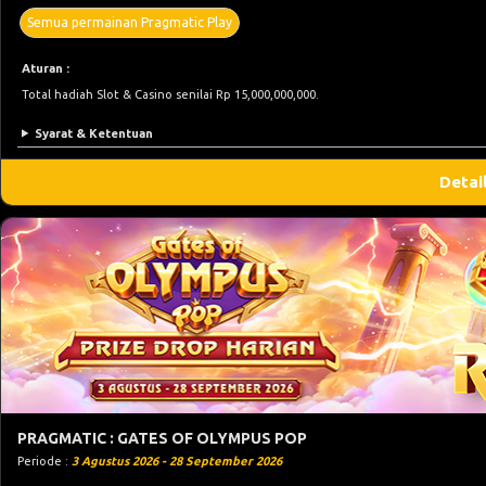
Semua permainan Pragmatic Play
Aturan :
Total hadiah Slot & Casino senilai Rp 15,000,000,000.
Syarat & Ketentuan
Detai
PRAGMATIC : GATES OF OLYMPUS POP
Periode :
3 Agustus 2026 - 28 September 2026